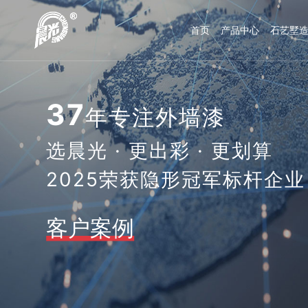
首页
产品中心
石艺墅
37
年专注外墙漆
选晨光 · 更出彩 · 更划算
2025荣获隐形冠军标杆企业
客户案例