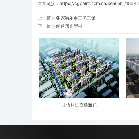
本文链接：
https://cgpaint.com.cn/kehuanli/1834.
上一篇 >
张家港乐余三优三保
下一篇 >
南通曙光新村
上海松江高馨雅苑