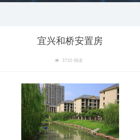
宜兴和桥安置房
3720 阅读