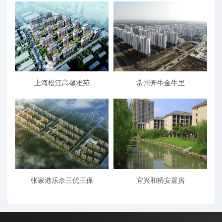
上海松江高馨雅苑
常州奔牛金牛里
张家港乐余三优三保
宜兴和桥安置房