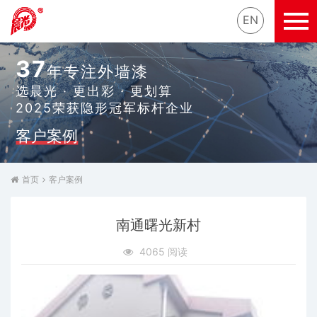
EN
37
年专注外墙漆
选晨光 · 更出彩 · 更划算
2025荣获隐形冠军标杆企业
客户案例
首页
客户案例
南通曙光新村
4065 阅读