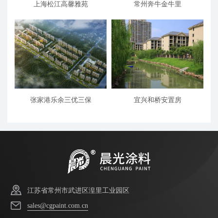
上海松江高馨雅苑
常州奔牛金牛里
张家港乐余三优三保
宜兴和桥安置房
江苏省常州市武进区湟里工业园区
sales@cgpaint.com.cn