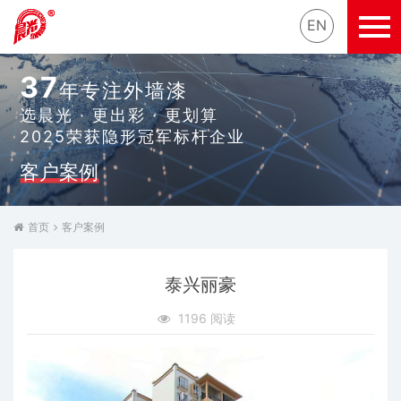
EN
37
年专注外墙漆
选晨光 · 更出彩 · 更划算
2025荣获隐形冠军标杆企业
客户案例
首页
客户案例
泰兴丽豪
1196 阅读