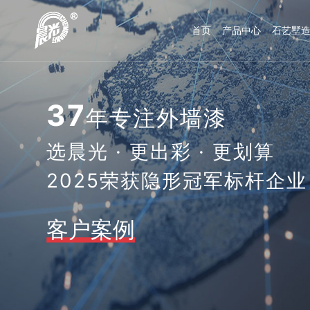
首页
产品中心
石艺墅
37
年专注外墙漆
选晨光 · 更出彩 · 更划算
2025荣获隐形冠军标杆企业
客户案例