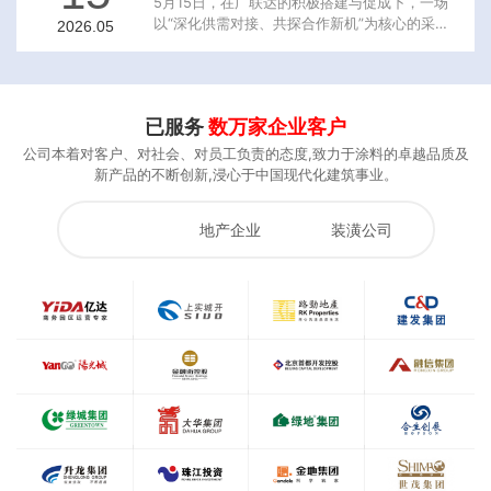
5月15日，在广联达的积极搭建与促成下，一场
技术经理许红涛热情接待了考察团一行，双方展
以“深化供需对接、共探合作新机”为核心的采购
2026.05
开了深入的交流与探讨。走进晨光智慧馆，感受
双边高层茶友会，在晨光产业园圆满举行，为与
品牌底蕴考察团首先参观了集企业历史、荣誉与
会嘉宾带来了一场聚焦建筑产业前沿的行业交流
技术成果于一体的晨光智慧馆。在讲解员的引导
盛宴。本次活动汇聚了来自建筑、涂料、交通设
下，来宾们详细了解了晨
计、设备制造、工程咨询、钢管制造等多个领域
已服务
数万家企业客户
的企业家、行业大咖、优秀企业代表，围绕绿色
建材与建筑节能技术展开深入交流，共探行业发
公司本着对客户、对社会、对员工负责的态度,致力于涂料的卓越品质及
展新路径。我司董事长缪国元率中禾科技总经理
新产品的不断创新,浸心于中国现代化建筑事业。
吴健、董事长助理仲
全部
地产企业
装潢公司