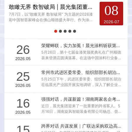
08
敢瞰无界 数智破局 | 晨光集团董事长缪国元出席 2026 漆彩中国智荟家峰会，荣膺时代风采人物称号！
7月7日，以"敢瞰无界 数智破局" 为主题的2026漆
6
彩中国智荟家峰会在佛山顺德盛大举行。作为涂料
涂
5
2026-07
行业年度标杆盛会，本次峰会汇聚了全产业链精英
州
力量，围绕产业跨界融合、技术创新升级、市场格
会
局重塑等核心议题展开深度研讨。江苏晨光集团董
英
事长缪国元先生应邀出席本次峰会，与行业翘楚共
下
26
荣耀蝉联，实力加冕！晨光涂料斩获第十七届金漆奖多项重磅荣誉！
话发展新趋势。
核
5月26日，第十七届金漆奖颁奖典礼在广州顺德
喜来登酒店圆满落幕。在这场中国涂料行业备受
2026.05
瞩目的盛会上，晨光涂料再次成为焦点，以卓越
实力书写十七年蝉联的荣耀传奇。本届金漆奖评
25
常州市武进区委常委、组织部部长胡泊一行莅临晨光产业园调研指导！
选中，晨光涂料凭借持续创新能力和过硬产品品
5月25日下午，武进区委常委、组织部部长胡泊
质，一举斩获多项重量级大奖：🏅第十七届金漆
莅临晨光产业园开展实地调研，深入了解企业科
2026.05
奖·技术创新奖🏅第十七届金漆奖·杰出水性涂料
技创新与人才发展情况。湟里镇党委书记张军
品牌🏅第十七届金漆奖·杰出防水涂料品牌🏅第十
亮、湟里镇党委副书记陶兴龙、湟里镇党委组织
七届金漆奖·杰出仿石涂料品牌🏅第十七届金漆奖
16
强强对话，共谋新篇！湖南两家名企考察团莅临晨光产业园参观交流！
委员崔臣子陪同调研。我司总经理薛亚波对胡部
·杰出修缮工程
近日，晨光集团迎来了一批重要的跨省客人。5
长一行的到来表示热烈欢迎，并全程热情接待与
月16日，湖南旋风智能装备有限公司杨总、曾
2026.05
陪同讲解。调研期间，胡泊部长一行在薛亚波总
总，株洲时代新材料科技股份有限公司钟总一行
经理的陪同下，踏入了晨光智慧馆。这座汇聚了
莅临晨光产业园参观考察。晨光集团董事长缪国
品牌历史、核心技术与未来蓝图的展馆，既是晨
15
跨界对话 共谋发展｜广联达采购双边高层茶友会在晨光产业园圆满举行
元携中禾科技总经理吴健、董事长助理仲春梅、
光发展的缩影，也是硬核