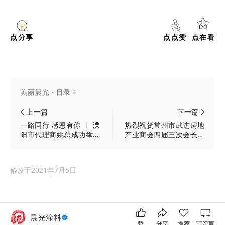
点分享
点点赞
点在看
美丽晨光 · 目录
上一篇
下一篇
一路同行 感恩有你 丨 溧
热烈祝贺常州市武进房地
阳市代理商姚总成功举
产业商会四届三次会长会
办“晨光产品推介会”！
议在晨光工业园顺利召开
修改于
2021年7月5日
晨光涂料
赞
分享
推荐
写留言