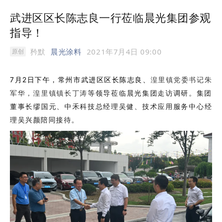
武进区区长陈志良一行莅临晨光集团参观
指导！
矜默
晨光涂料
2021年7月4日 09:00
原创
7月2日下午，常州市武进区区长陈志良、
湟里镇党委书记朱
等领导莅临晨光集团走访调研。集团
军华，湟里镇镇长丁涛
董事长缪国元、中禾科技总经理吴健、技术应用服务中心经
理吴兴颜陪同接待。